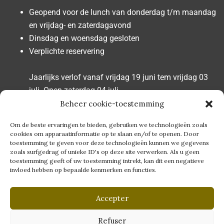
Geopend voor de lunch van donderdag t/m maandag
en vrijdag- en zaterdagavond
Dinsdag en woensdag gesloten
Verplichte reservering
Jaarlijks verlof vanaf vrijdag 19 juni tem vrijdag 03
juli. Open zaterdag 04 juli.
Beheer cookie-toestemming
GDPR
Om de beste ervaringen te bieden, gebruiken we technologieën zoals
cookies om apparaatinformatie op te slaan en/of te openen. Door
toestemming te geven voor deze technologieën kunnen we gegevens
Privacybeleid
Politique de cookies (UE)
zoals surfgedrag of unieke ID's op deze site verwerken. Als u geen
toestemming geeft of uw toestemming intrekt, kan dit een negatieve
invloed hebben op bepaalde kenmerken en functies.
Juridische informatie
Accepter
SOCIALE NETWERKEN
Refuser