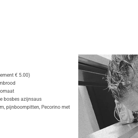
plement € 5.00)
oombrood
 tomaat
we bosbes azijnsaus
cum, pijnboompitten, Pecorino met