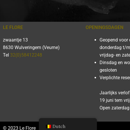
LE FLORE
OPENINGSDAGEN
zwaantje 13
Geopend voor 
8630 Wulveringem (Veurne)
donderdag t/
Tel
32(0)58412248
vrijdag- en za
Dinsdag en w
gesloten
Verplichte rese
Jaarlijks verlo
19 juni tem vrij
Open zaterdag 
Dutch
© 2023 Le Flore