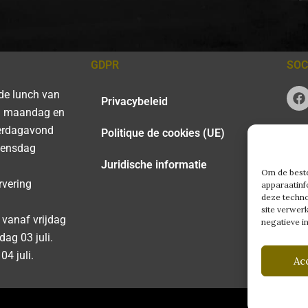
GDPR
SOC
F
de lunch van
Privacybeleid
a
m maandag en
c
e
terdagavond
Politique de cookies (UE)
b
oensdag
o
o
Juridische informatie
Om de beste
k
rvering
apparaatinf
deze techno
site verwer
f vanaf vrijdag
negatieve i
dag 03 juli.
04 juli.
Ac