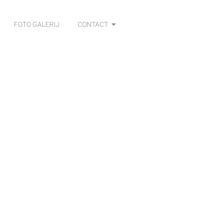
FOTO GALERIJ
CONTACT
Suggesties