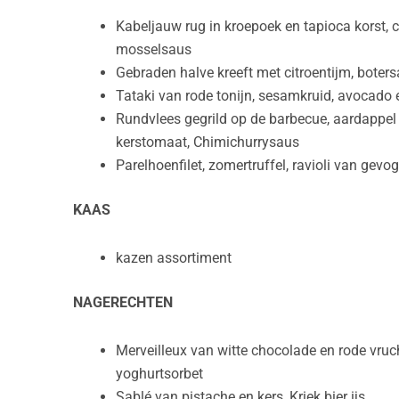
Kabeljauw rug in kroepoek en tapioca korst, 
mosselsaus
Gebraden halve kreeft met citroentijm, boter
Tataki van rode tonijn, sesamkruid, avocado e
Rundvlees gegrild op de barbecue, aardappel 
kerstomaat, Chimichurrysaus
Parelhoenfilet, zomertruffel, ravioli van gev
KAAS
kazen assortiment
NAGERECHTEN
Merveilleux van witte chocolade en rode vruc
yoghurtsorbet
Sablé van pistache en kers, Kriek bier ijs