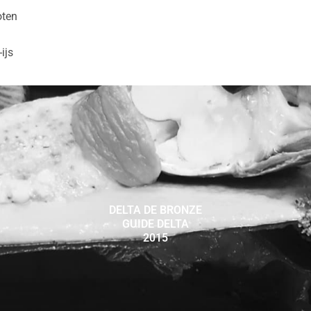
oten
ijs
DELTA DE BRONZE
GUIDE DELTA
2015