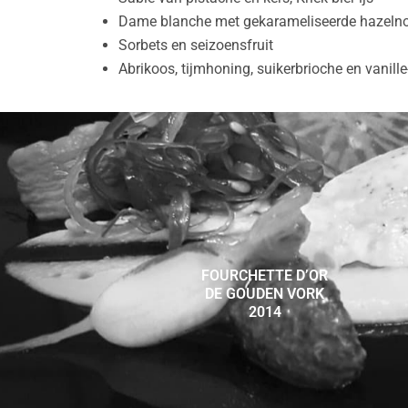
Dame blanche met gekarameliseerde hazeln
Sorbets en seizoensfruit
Abrikoos, tijmhoning, suikerbrioche en vanille-
FOURCHETTE D’OR
DE GOUDEN VORK
2014