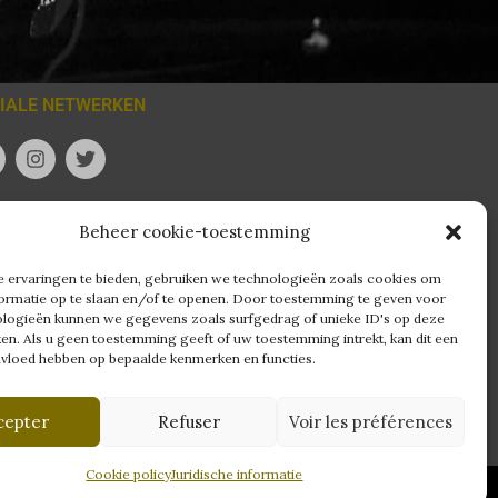
IALE NETWERKEN
I
T
n
w
s
i
t
t
a
t
Beheer cookie-toestemming
g
e
r
r
 ervaringen te bieden, gebruiken we technologieën zoals cookies om
a
ormatie op te slaan en/of te openen. Door toestemming te geven voor
m
logieën kunnen we gegevens zoals surfgedrag of unieke ID's op deze
ken. Als u geen toestemming geeft of uw toestemming intrekt, kan dit een
nvloed hebben op bepaalde kenmerken en functies.
cepter
Refuser
Voir les préférences
Cookie policy
Juridische informatie